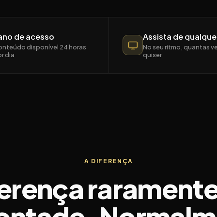
 ano de acesso
Assista de qualque
nteúdo disponível 24 horas
No seu ritmo, quantas v
r dia
quiser
A DIFERENÇA
ferença raramente
vontade. Normalm