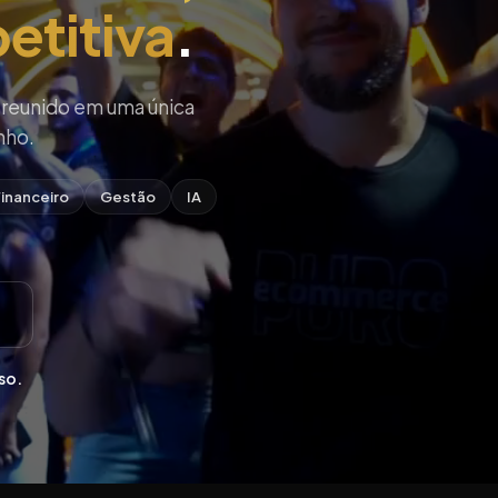
etitiva
.
 reunido em uma única
nho.
inanceiro
Gestão
IA
so.