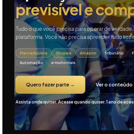
previsível e comp
Tudo o que você precisa para operar de verdade,
plataforma. Você não precisa aprender tudo sozi
Mercado Livre
Shopee
Amazon
Tributário
F
Automação
e muito mais
Quero fazer parte →
Ver o conteúdo
Assista onde quiser. Acesse quando quiser. 1 ano de aces