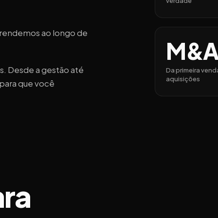
verdade
prendemos ao longo de
M&A
. Desde a gestão até
Da primeira vend
aquisições
 para que você
ara