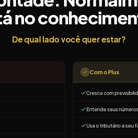
tá no conhecimen
De qual lado você quer estar?
Com o Plus
Cresce com previsibili
Entende seus número
Usa o tributário a seu f