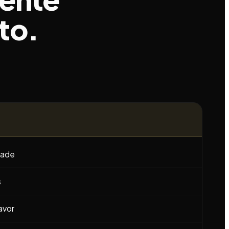
to.
dade
s
avor