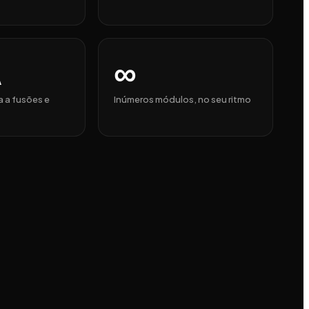
∞
a a fusões e
Inúmeros módulos, no seu ritmo