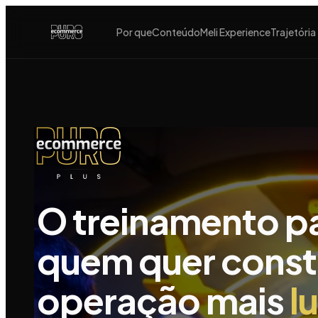
Por que
Conteúdo
Meli Experience
Trajetória
Ecommerce
Puro
Plus
O treinamento p
quem quer const
operação mais
l