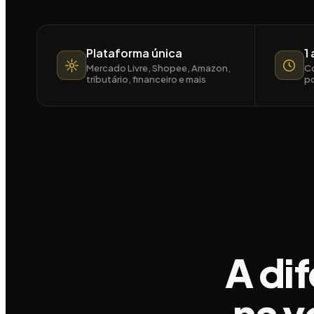
Plataforma única
1
Mercado Livre, Shopee, Amazon,
Co
tributário, financeiro e mais
po
A di
na 