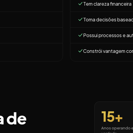
Tem clareza financeira
Toma decisões basea
Possui processos e a
Constrói vantagem co
a de
15+
Anos operando 