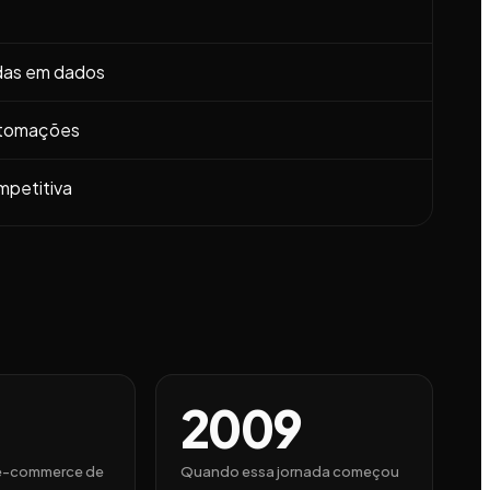
das em dados
utomações
mpetitiva
2009
e-commerce de
Quando essa jornada começou